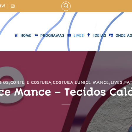
TV!
HOME
PROGRAMAS
LIVES
IDEIAS
ONDE AS
RIOS
,
CORTE E COSTURA
,
COSTURA
,
EUNICE MANCE
,
LIVES
,
PA
ce Mance – Tecidos Cal