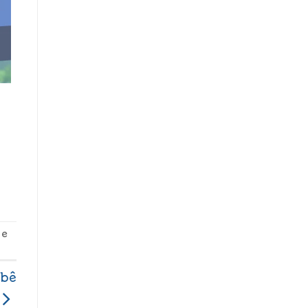
e
ebê