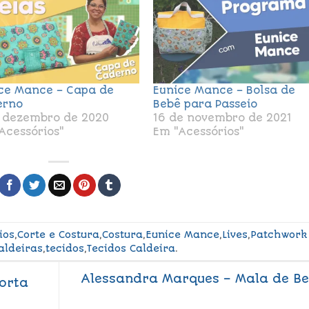
ce Mance – Capa de
Eunice Mance – Bolsa de
erno
Bebê para Passeio
 dezembro de 2020
16 de novembro de 2021
Acessórios"
Em "Acessórios"
ios
,
Corte e Costura
,
Costura
,
Eunice Mance
,
Lives
,
Patchwork
aldeiras
,
tecidos
,
Tecidos Caldeira
.
Alessandra Marques – Mala de B
Porta