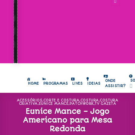
S
ONDE
HOME
PROGRAMAS
LIVES
IDEIAS
ASSISTIR?
ACESSÓRIOS
,
CORTE E COSTURA
,
COSTURA
,
COSTURA
CRIATIVA
,
EUNICE MANCE
,
PATCHWORK
,
TV GAZETA
Eunice Mance – Jogo
Americano para Mesa
Redonda