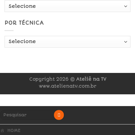
POR TÉCNICA
Copyright 2026 ©
Ateliê na TV
www.atelienatv.com.br
HOME