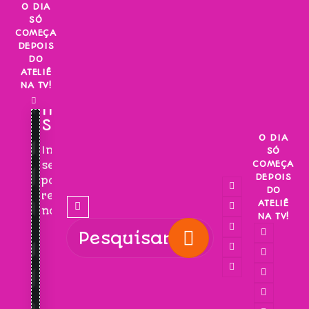
Skip
O DIA
SÓ
to
COMEÇA
content
DEPOIS
DO
ATELIÊ
NA TV!
INSCREVA-
SE!
O DIA
Inscreva-
SÓ
COMEÇA
se
DEPOIS
para
DO
receber
ATELIÊ
novidades!
NA TV!