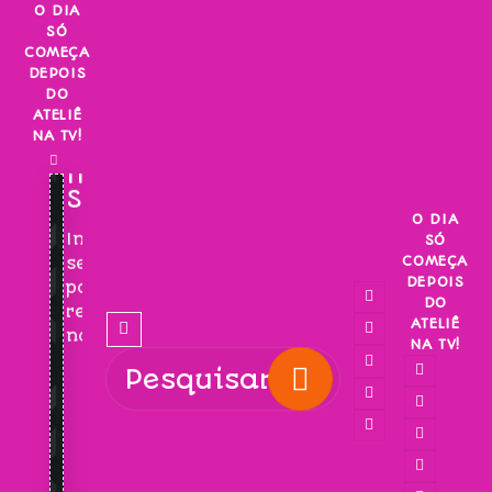
Skip
O DIA
SÓ
to
COMEÇA
content
DEPOIS
DO
ATELIÊ
NA TV!
INSCREVA-
SE!
O DIA
Inscreva-
SÓ
COMEÇA
se
DEPOIS
para
DO
receber
ATELIÊ
novidades!
NA TV!