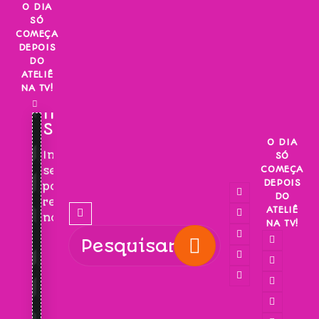
Skip
O DIA
SÓ
to
COMEÇA
content
DEPOIS
DO
ATELIÊ
NA TV!
INSCREVA-
SE!
O DIA
Inscreva-
SÓ
COMEÇA
se
DEPOIS
para
DO
receber
ATELIÊ
novidades!
NA TV!