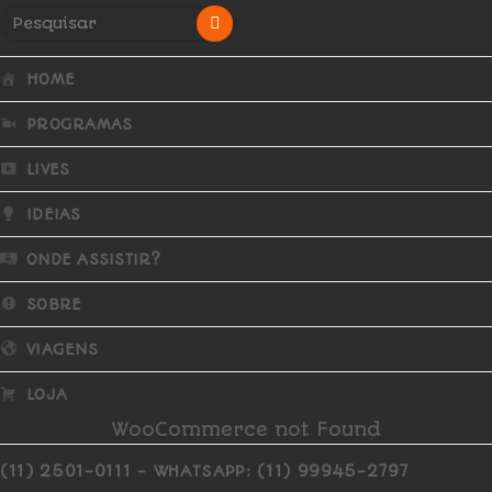
HOME
PROGRAMAS
LIVES
IDEIAS
ONDE ASSISTIR?
SOBRE
VIAGENS
LOJA
WooCommerce not Found
(11) 2501-0111 - WHATSAPP: (11) 99945-2797