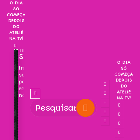
Skip
O DIA
SÓ
to
COMEÇA
content
DEPOIS
DO
ATELIÊ
NA TV!
INSCREVA-
SE!
O DIA
Inscreva-
SÓ
COMEÇA
se
DEPOIS
para
DO
receber
ATELIÊ
novidades!
NA TV!