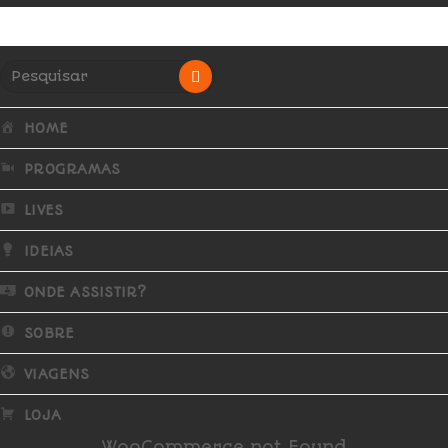
HOME
PROGRAMAS
LIVES
IDEIAS
ONDE ASSISTIR?
SOBRE
VIAGENS
LOJA
WooCommerce not Found