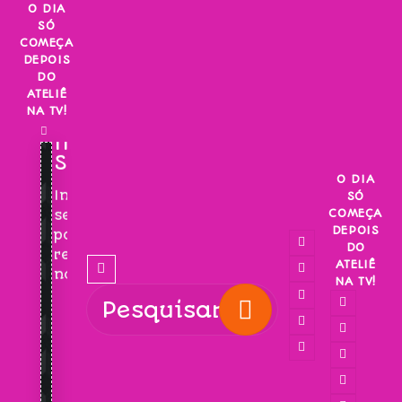
Skip
O DIA
SÓ
to
COMEÇA
content
DEPOIS
DO
ATELIÊ
NA TV!
INSCREVA-
SE!
O DIA
Inscreva-
SÓ
COMEÇA
se
DEPOIS
para
DO
receber
ATELIÊ
novidades!
NA TV!