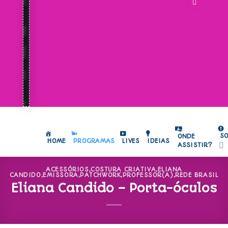
S
ONDE
HOME
PROGRAMAS
LIVES
IDEIAS
ASSISTIR?
ACESSÓRIOS
,
COSTURA CRIATIVA
,
ELIANA
CANDIDO
,
EMISSORA
,
PATCHWORK
,
PROFESSOR(A)
,
REDE BRASIL
Eliana Candido – Porta-óculos