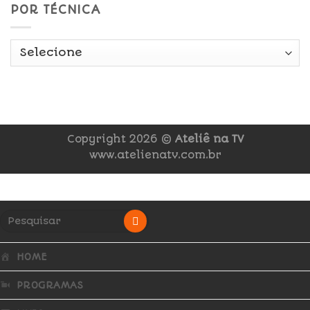
POR TÉCNICA
Copyright 2026 ©
Ateliê na TV
www.atelienatv.com.br
HOME
PROGRAMAS