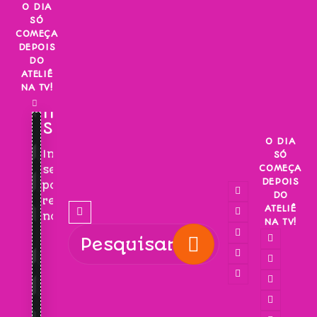
Skip
O DIA
SÓ
to
COMEÇA
content
DEPOIS
DO
ATELIÊ
NA TV!
INSCREVA-
SE!
O DIA
Inscreva-
SÓ
COMEÇA
se
DEPOIS
para
DO
receber
ATELIÊ
novidades!
NA TV!