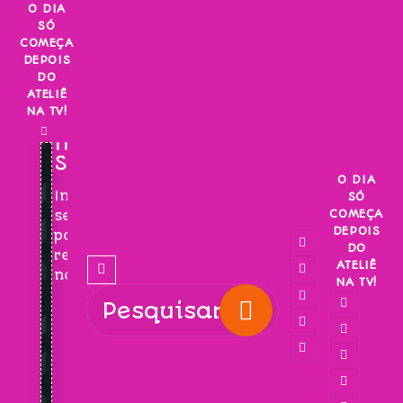
Skip
O DIA
SÓ
to
COMEÇA
content
DEPOIS
DO
ATELIÊ
NA TV!
INSCREVA-
SE!
O DIA
Inscreva-
SÓ
COMEÇA
se
DEPOIS
para
DO
receber
ATELIÊ
novidades!
NA TV!