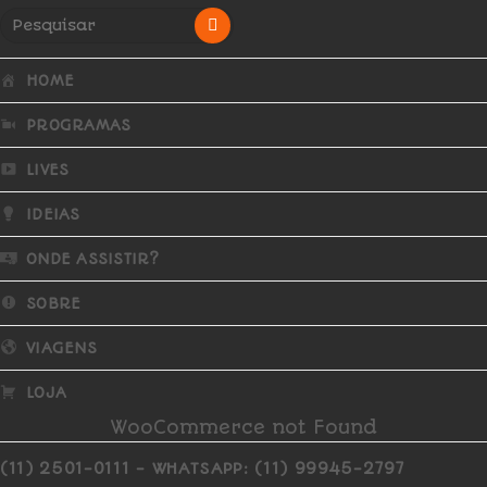
HOME
PROGRAMAS
LIVES
IDEIAS
ONDE ASSISTIR?
SOBRE
VIAGENS
LOJA
WooCommerce not Found
(11) 2501-0111 - WHATSAPP: (11) 99945-2797