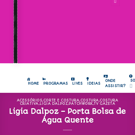
S
ONDE
HOME
PROGRAMAS
LIVES
IDEIAS
ASSISTIR?
ACESSÓRIOS
,
CORTE E COSTURA
,
COSTURA
,
COSTURA
CRIATIVA
,
LIGIA DALPOZ
,
PATCHWORK
,
TV GAZETA
Ligia Dalpoz – Porta Bolsa de
Água Quente