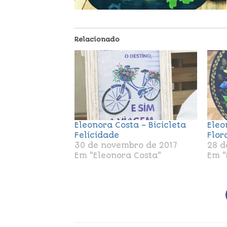
Relacionado
Eleonora Costa – Bicicleta
Eleo
Felicidade
Flor
30 de novembro de 2017
28 d
Em "Eleonora Costa"
Em "