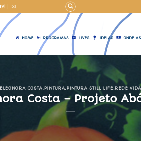
TV!
HOME
PROGRAMAS
LIVES
IDEIAS
ONDE AS
ELEONORA COSTA
,
PINTURA
,
PINTURA STILL LIFE
,
REDE VID
nora Costa – Projeto Ab