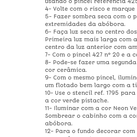
usando o pincel referência 42
4- Volte com o risco e marque
5- Fazer sombra seca com o pi
extremidades da abóbora.
6- Faça luz seca no centro do
Primeira luz mais larga com a
centro da luz anterior com am
7- Com o pincel 427 nº 20 e a 
8- Pode-se fazer uma segunda 
cor cerâmica.
9- Com o mesmo pincel, ilumi
um flotado bem largo com a ti
10- Use o stencil ref. 1795 pa
a cor verde pistache.
11- Iluminar com a cor Neon Ve
Sombrear o cabinho com a cor
abóbora.
12- Para o fundo decorar com o