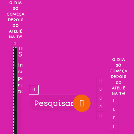
Skip
O DIA
SÓ
to
COMEÇA
content
DEPOIS
DO
ATELIÊ
NA TV!
INSCREVA-
SE!
O DIA
Inscreva-
SÓ
COMEÇA
se
DEPOIS
para
DO
receber
ATELIÊ
novidades!
NA TV!