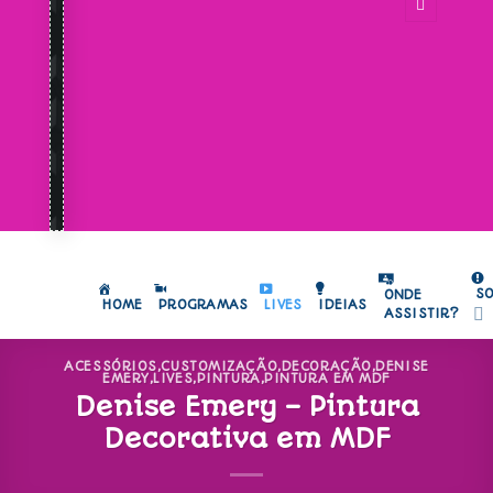
S
ONDE
HOME
PROGRAMAS
LIVES
IDEIAS
ASSISTIR?
ACESSÓRIOS
,
CUSTOMIZAÇÃO
,
DECORAÇÃO
,
DENISE
EMERY
,
LIVES
,
PINTURA
,
PINTURA EM MDF
Denise Emery – Pintura
Decorativa em MDF