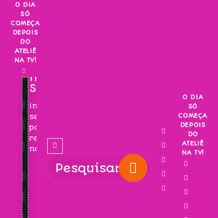
Skip
O DIA
SÓ
to
COMEÇA
content
DEPOIS
DO
ATELIÊ
NA TV!
INSCREVA-
SE!
O DIA
Inscreva-
SÓ
COMEÇA
se
DEPOIS
para
DO
receber
ATELIÊ
novidades!
NA TV!