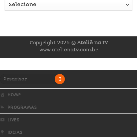
Copyright 2026 ©
Ateliê na TV
www.atelienatv.com.br
HOME
PROGRAMAS
LIVES
IDEIAS