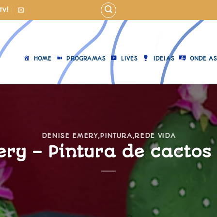
TV!
HOME
PROGRAMAS
LIVES
IDEIAS
ONDE AS
DENISE EMERY
,
PINTURA
,
REDE VIDA
ery – Pintura de cactos