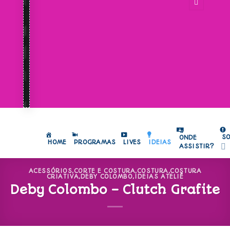
S
ONDE
HOME
PROGRAMAS
LIVES
IDEIAS
ASSISTIR?
ACESSÓRIOS
,
CORTE E COSTURA
,
COSTURA
,
COSTURA
CRIATIVA
,
DEBY COLOMBO
,
IDEIAS ATELIÊ
Deby Colombo – Clutch Grafite