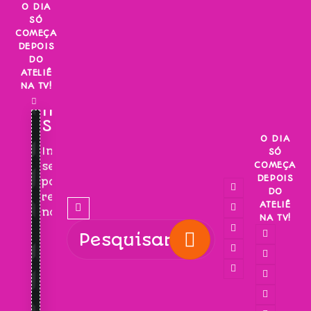
Skip
O DIA
SÓ
to
COMEÇA
content
DEPOIS
DO
ATELIÊ
NA TV!
INSCREVA-
SE!
O DIA
Inscreva-
SÓ
COMEÇA
se
DEPOIS
para
DO
receber
ATELIÊ
novidades!
NA TV!