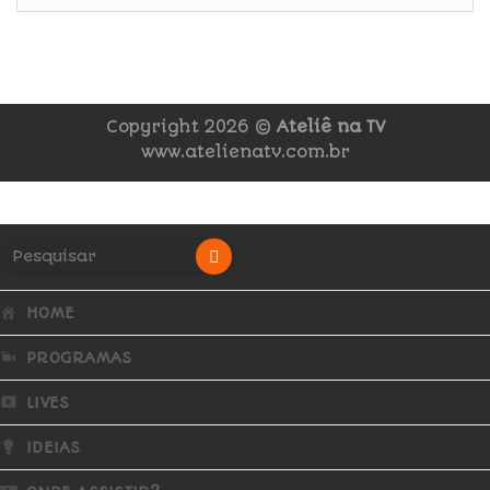
Copyright 2026 ©
Ateliê na TV
www.atelienatv.com.br
HOME
PROGRAMAS
LIVES
IDEIAS