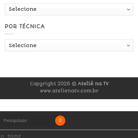
POR TÉCNICA
Copyright 2026 ©
Ateliê na TV
www.atelienatv.com.br
HOME