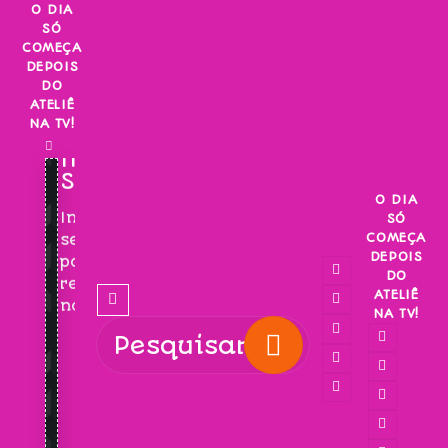
Skip
O DIA
SÓ
to
COMEÇA
content
DEPOIS
DO
ATELIÊ
NA TV!
INSCREVA-
SE!
O DIA
Inscreva-
SÓ
COMEÇA
se
DEPOIS
para
DO
receber
ATELIÊ
novidades!
NA TV!