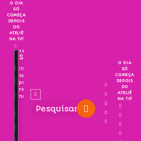
Skip
O DIA
SÓ
to
COMEÇA
content
DEPOIS
DO
ATELIÊ
NA TV!
INSCREVA-
SE!
O DIA
Inscreva-
SÓ
COMEÇA
se
DEPOIS
para
DO
receber
ATELIÊ
novidades!
NA TV!