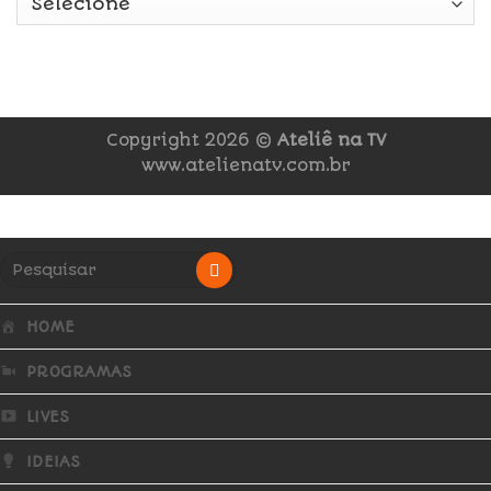
Copyright 2026 ©
Ateliê na TV
www.atelienatv.com.br
HOME
PROGRAMAS
LIVES
IDEIAS