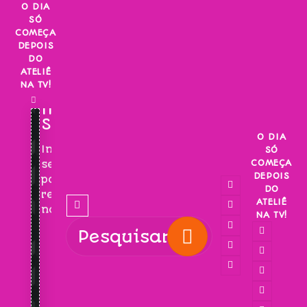
Skip
O DIA
SÓ
to
COMEÇA
content
DEPOIS
DO
ATELIÊ
NA TV!
INSCREVA-
SE!
O DIA
Inscreva-
SÓ
COMEÇA
se
DEPOIS
para
DO
receber
ATELIÊ
novidades!
NA TV!