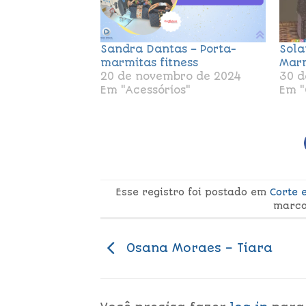
Sandra Dantas – Porta-
Sola
marmitas fitness
Mar
20 de novembro de 2024
30 d
Em "Acessórios"
Em "
Esse registro foi postado em
Corte 
marc
Osana Moraes – Tiara