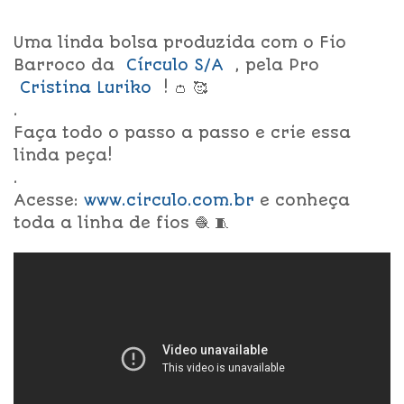
Uma linda bolsa produzida com o Fio
Barroco da
Círculo S/A
, pela Pro
Cristina Luriko
! 👛 🥰
.
Faça todo o passo a passo e crie essa
linda peça!
.
Acesse:
www.circulo.com.br
e conheça
toda a linha de fios 🧶 🧵