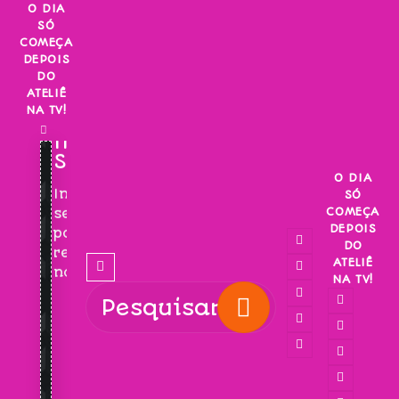
Skip
O DIA
SÓ
to
COMEÇA
content
DEPOIS
DO
ATELIÊ
NA TV!
INSCREVA-
SE!
O DIA
Inscreva-
SÓ
COMEÇA
se
DEPOIS
para
DO
receber
ATELIÊ
novidades!
NA TV!