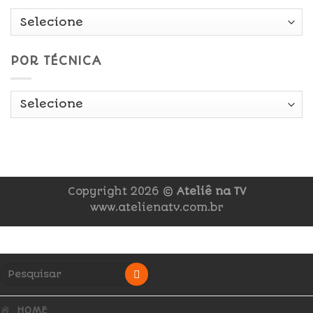
POR TÉCNICA
Copyright 2026 ©
Ateliê na TV
www.atelienatv.com.br
HOME