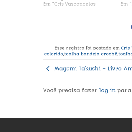
Em "Cris Vasconcelos"
Em "
Esse registro foi postado em
Cris
colorido
,
toalha bandeja crochê
,
toalh
Mayumi Takushi – Livro An
Você precisa fazer
log in
para