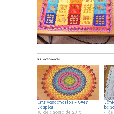
Relacionado
Cris Vasconcelos – Over
Sôni
Souplat
band
10 de agosto de 2015
4 de