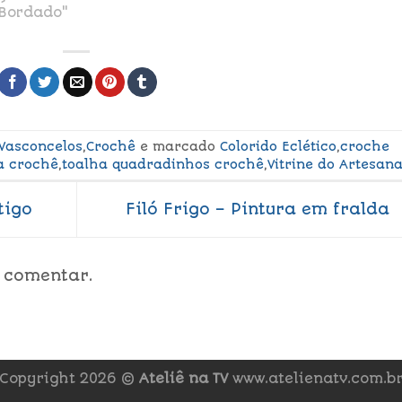
Bordado"
 Vasconcelos
,
Crochê
e marcado
Colorido Eclético
,
croche
a crochê
,
toalha quadradinhos crochê
,
Vitrine do Artesan
tigo
Filó Frigo – Pintura em fralda
 comentar.
Copyright 2026 ©
Ateliê na TV
www.atelienatv.com.b