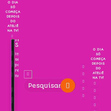
Skip
O DIA
SÓ
to
COMEÇA
content
DEPOIS
DO
ATELIÊ
NA TV!
INSCREVA-
SE!
O DIA
Inscreva-
SÓ
COMEÇA
se
DEPOIS
para
DO
receber
ATELIÊ
novidades!
NA TV!