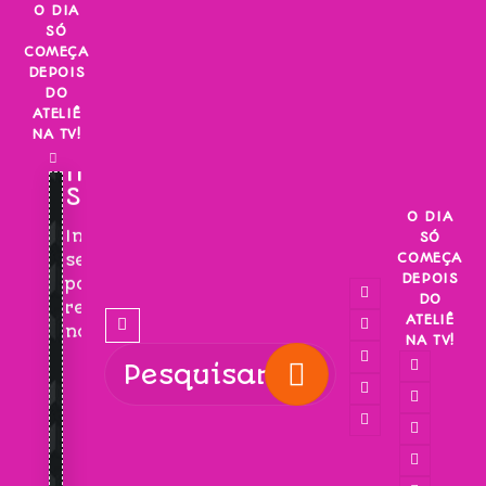
Skip
O DIA
SÓ
to
COMEÇA
content
DEPOIS
DO
ATELIÊ
NA TV!
INSCREVA-
SE!
O DIA
Inscreva-
SÓ
COMEÇA
se
DEPOIS
para
DO
receber
ATELIÊ
novidades!
NA TV!