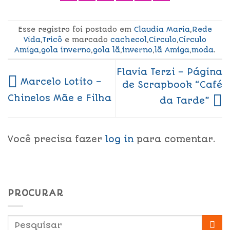
Esse registro foi postado em
Claudia Maria
,
Rede
Vida
,
Tricô
e marcado
cachecol
,
Circulo
,
Círculo
Amiga
,
gola inverno
,
gola lã
,
inverno
,
lã Amiga
,
moda
.
Flavia Terzi – Página
Marcelo Lotito –
de Scrapbook “Café
Chinelos Mãe e Filha
da Tarde”
Você precisa fazer
log in
para comentar.
PROCURAR