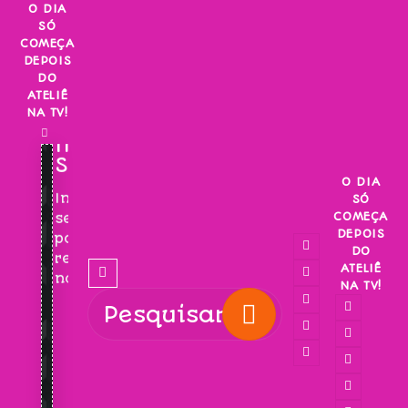
Skip
O DIA
SÓ
to
COMEÇA
content
DEPOIS
DO
ATELIÊ
NA TV!
INSCREVA-
SE!
O DIA
Inscreva-
SÓ
COMEÇA
se
DEPOIS
para
DO
receber
ATELIÊ
novidades!
NA TV!