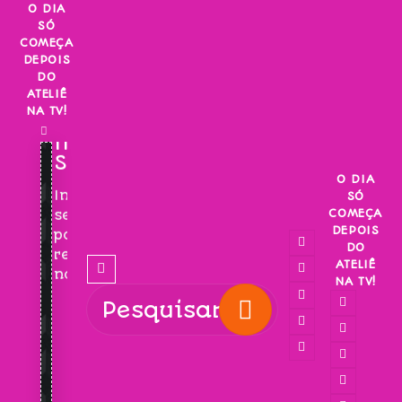
Skip
O DIA
SÓ
to
COMEÇA
content
DEPOIS
DO
ATELIÊ
NA TV!
INSCREVA-
SE!
O DIA
Inscreva-
SÓ
COMEÇA
se
DEPOIS
para
DO
receber
ATELIÊ
novidades!
NA TV!