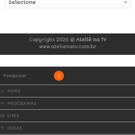
Copyright 2026 ©
Ateliê na TV
www.atelienatv.com.br
HOME
PROGRAMAS
LIVES
IDEIAS