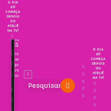
Skip
O DIA
SÓ
to
COMEÇA
content
DEPOIS
DO
ATELIÊ
NA TV!
INSCREVA-
SE!
O DIA
Inscreva-
SÓ
COMEÇA
se
DEPOIS
para
DO
receber
ATELIÊ
novidades!
NA TV!