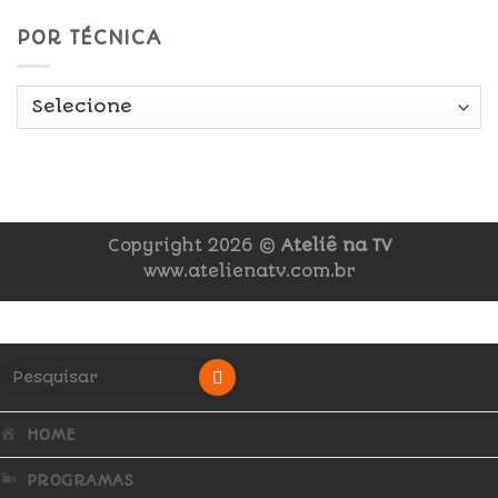
POR TÉCNICA
Copyright 2026 ©
Ateliê na TV
www.atelienatv.com.br
HOME
PROGRAMAS