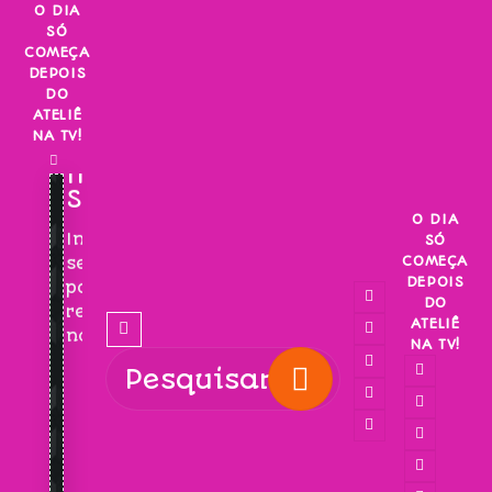
Skip
O DIA
SÓ
to
COMEÇA
content
DEPOIS
DO
ATELIÊ
NA TV!
INSCREVA-
SE!
O DIA
Inscreva-
SÓ
COMEÇA
se
DEPOIS
para
DO
receber
ATELIÊ
novidades!
NA TV!