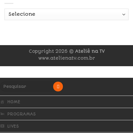
Copyright 2026 ©
Ateliê na TV
www.atelienatv.com.br
HOME
PROGRAMAS
LIVES