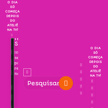
Skip
O DIA
SÓ
to
COMEÇA
content
DEPOIS
DO
ATELIÊ
NA TV!
INSCREVA-
SE!
O DIA
Inscreva-
SÓ
COMEÇA
se
DEPOIS
para
DO
receber
ATELIÊ
novidades!
NA TV!