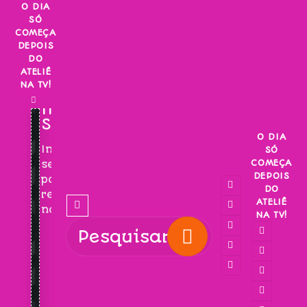
Skip
O DIA
SÓ
to
COMEÇA
content
DEPOIS
DO
ATELIÊ
NA TV!
INSCREVA-
SE!
O DIA
Inscreva-
SÓ
COMEÇA
se
DEPOIS
para
DO
receber
ATELIÊ
novidades!
NA TV!