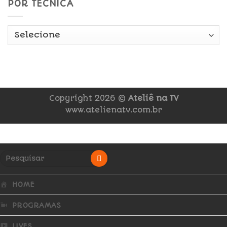
POR TÉCNICA
Copyright 2026 ©
Ateliê na TV
www.atelienatv.com.br
HOME
PROGRAMAS
LIVES