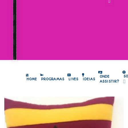
S
ONDE
HOME
PROGRAMAS
LIVES
IDEIAS
ASSISTIR?