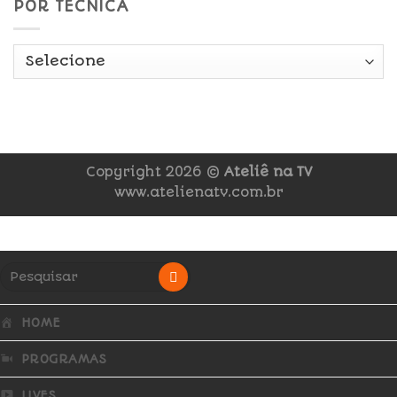
POR TÉCNICA
Copyright 2026 ©
Ateliê na TV
www.atelienatv.com.br
HOME
PROGRAMAS
LIVES