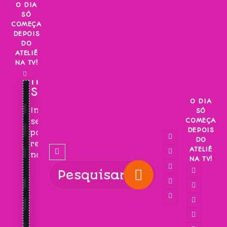
Skip
O DIA
SÓ
to
COMEÇA
content
DEPOIS
DO
ATELIÊ
NA TV!
INSCREVA-
SE!
O DIA
Inscreva-
SÓ
COMEÇA
se
DEPOIS
para
DO
receber
ATELIÊ
novidades!
NA TV!