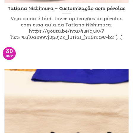
Tatiana Nishimura – Customização com pérolas
Veja como é fácil fazer aplicações de pérolas
com essa aula da Tatiana Nishimura.
https://youtu.be/ntuX4BNqGXA?
list=PLul0aS99Vj2pJjZZ_lUTia1_hn5mQW-b2 [...]
30
nov