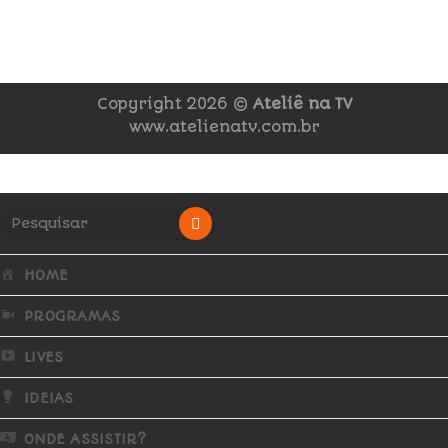
Copyright 2026 ©
Ateliê na TV
www.atelienatv.com.br
HOME
PROGRAMAS
LIVES
IDEIAS
ONDE ASSISTIR?