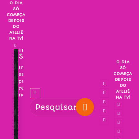
Skip
O DIA
SÓ
to
COMEÇA
content
DEPOIS
DO
ATELIÊ
NA TV!
INSCREVA-
SE!
O DIA
Inscreva-
SÓ
COMEÇA
se
DEPOIS
para
DO
receber
ATELIÊ
novidades!
NA TV!