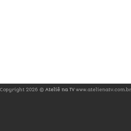
Copyright 2026 ©
Ateliê na TV
www.atelienatv.com.b