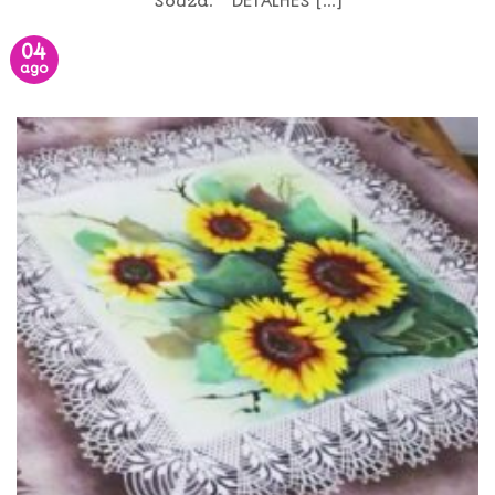
Souza. DETALHES [...]
04
ago