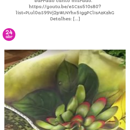
barrado canto mitrado.
https://youtu.be/eSCzs510s80?
list=PLul0aS99Vj2pWLNYhx5IggPClIsAzKzkG
Detalhes: [...]
24
abr