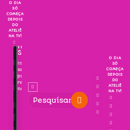
Skip
O DIA
SÓ
to
COMEÇA
content
DEPOIS
DO
ATELIÊ
NA TV!
INSCREVA-
SE!
O DIA
Inscreva-
SÓ
COMEÇA
se
DEPOIS
para
DO
receber
ATELIÊ
novidades!
NA TV!