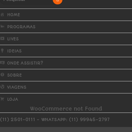
HOME
PROGRAMAS
LIVES
IDEIAS
ONDE ASSISTIR?
SOBRE
VIAGENS
LOJA
WooCommerce not Found
(11) 2501-0111 - WHATSAPP: (11) 99945-2797