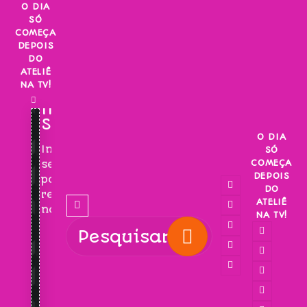
Skip
O DIA
SÓ
to
COMEÇA
content
DEPOIS
DO
ATELIÊ
NA TV!
INSCREVA-
SE!
O DIA
Inscreva-
SÓ
COMEÇA
se
DEPOIS
para
DO
receber
ATELIÊ
novidades!
NA TV!