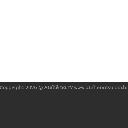
Copyright 2026 ©
Ateliê na TV
www.atelienatv.com.b