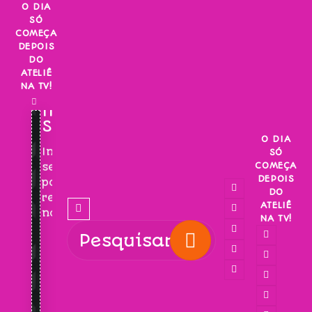
Skip
O DIA
SÓ
to
COMEÇA
content
DEPOIS
DO
ATELIÊ
NA TV!
INSCREVA-
SE!
O DIA
Inscreva-
SÓ
COMEÇA
se
DEPOIS
para
DO
receber
ATELIÊ
novidades!
NA TV!