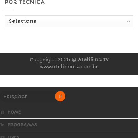
POR TÉCNICA
Copyright 2026 ©
Ateliê na TV
www.atelienatv.com.br
HOME
PROGRAMAS
LIVES