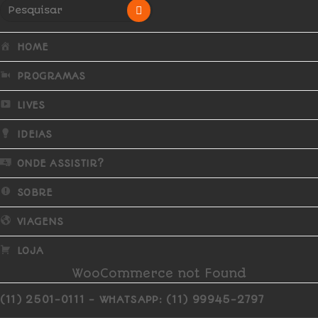
HOME
PROGRAMAS
LIVES
IDEIAS
ONDE ASSISTIR?
SOBRE
VIAGENS
LOJA
WooCommerce not Found
(11) 2501-0111 - WHATSAPP: (11) 99945-2797