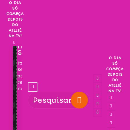
Skip
O DIA
SÓ
to
COMEÇA
content
DEPOIS
DO
ATELIÊ
NA TV!
INSCREVA-
SE!
O DIA
Inscreva-
SÓ
COMEÇA
se
DEPOIS
para
DO
receber
ATELIÊ
novidades!
NA TV!