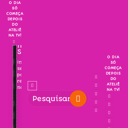
Skip
O DIA
SÓ
to
COMEÇA
content
DEPOIS
DO
ATELIÊ
NA TV!
INSCREVA-
SE!
O DIA
Inscreva-
SÓ
COMEÇA
se
DEPOIS
para
DO
receber
ATELIÊ
novidades!
NA TV!