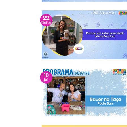
22
maio
10
jul