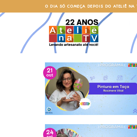
Skip
O DIA SÓ COMEÇA DEPOIS DO ATELIÊ NA 
to
content
21
out
24