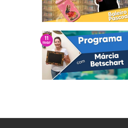
11
mar