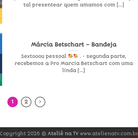
tal presentear quem amamos com [...]
Márcia Betschart – Bandeja
Sextooou pessoal
. • segunda parte,
recebemos a Pro Marcia Betschart com uma
linda [...]
1
2
Copyright 2026 ©
Ateliê na TV
www.atelienatv.com.b