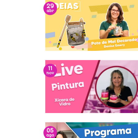
29
abr
11
nov
05
ago