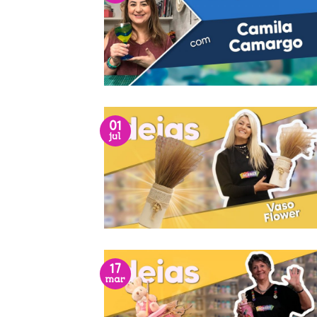
01
jul
17
mar