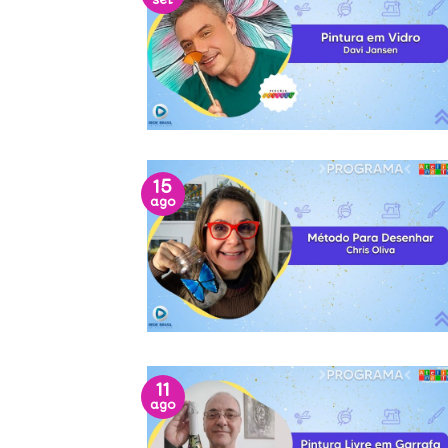
set
15
ago
11
ago