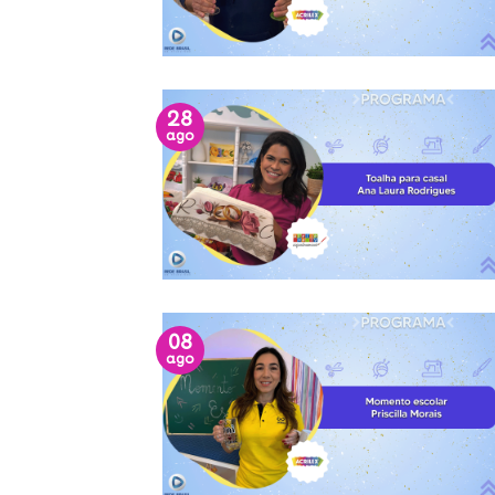
28
ago
08
ago