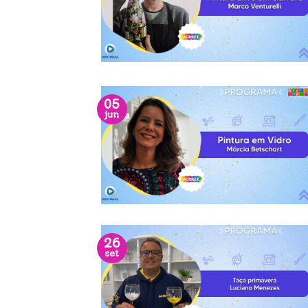
05
jun
26
set