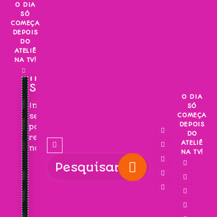
Skip
O DIA
SÓ
to
COMEÇA
content
DEPOIS
DO
ATELIÊ
NA TV!
INSCREVA-
SE!
O DIA
Inscreva-
SÓ
COMEÇA
se
DEPOIS
para
DO
receber
ATELIÊ
novidades!
NA TV!