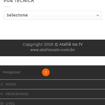
POR TÉCNICA
Copyright 2026 ©
Ateliê na TV
www.atelienatv.com.br
HOME
PROGRAMAS
LIVES