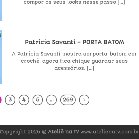
compor os seus looks nesse passo [...]
Patrícia Savanti – PORTA BATOM
A Patrícia Savanti mostra um porta-batom em
crochê, agora fica chique guardar seus
acessórios. [...]
3
4
5
…
269
Copyright 2026 ©
Ateliê na TV
www.atelienatv.com.b