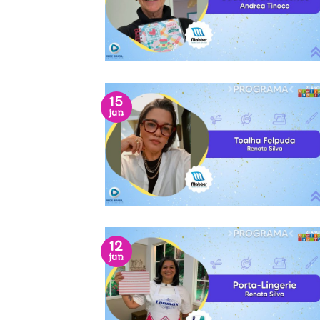
15
jun
12
jun