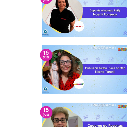
jun
16
jun
16
jun