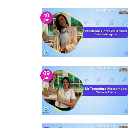
10
jun
09
jun