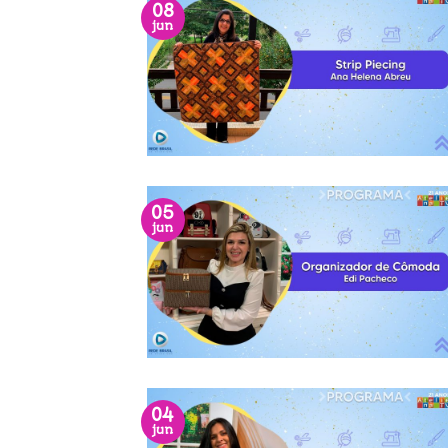
08
jun
05
jun
04
jun