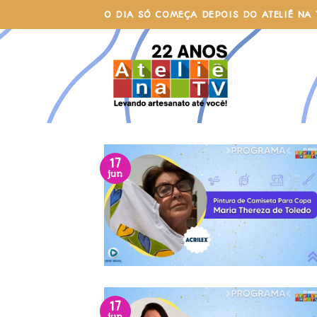
Skip
O DIA SÓ COMEÇA DEPOIS DO ATELIÊ NA 
to
content
17
jun
17