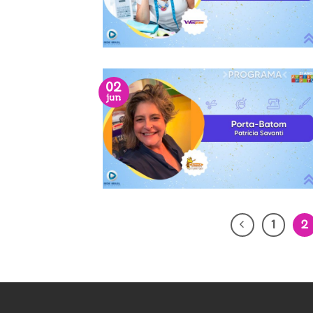
02
jun
1
2