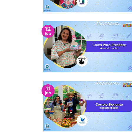
12
jun
11
jun