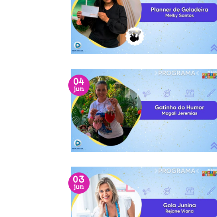
04
jun
03
jun