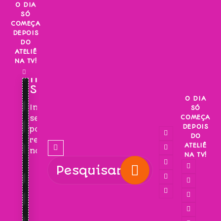
Skip
O DIA
SÓ
to
COMEÇA
content
DEPOIS
DO
ATELIÊ
NA TV!
INSCREVA-
SE!
O DIA
Inscreva-
SÓ
COMEÇA
se
DEPOIS
para
DO
receber
ATELIÊ
novidades!
NA TV!