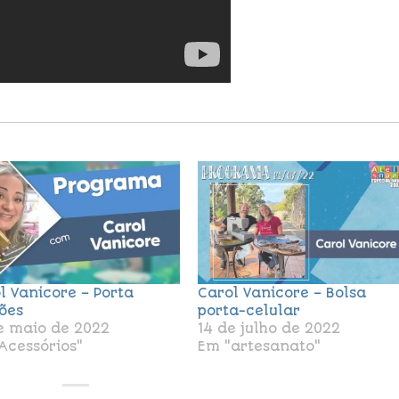
l Vanicore – Porta
Carol Vanicore – Bolsa
ões
porta-celular
e maio de 2022
14 de julho de 2022
Acessórios"
Em "artesanato"