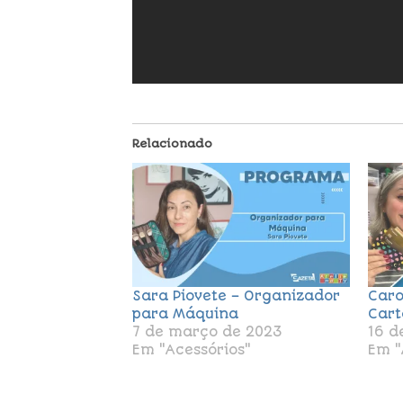
Relacionado
Sara Piovete – Organizador
Caro
para Máquina
Cart
7 de março de 2023
16 d
Em "Acessórios"
Em "