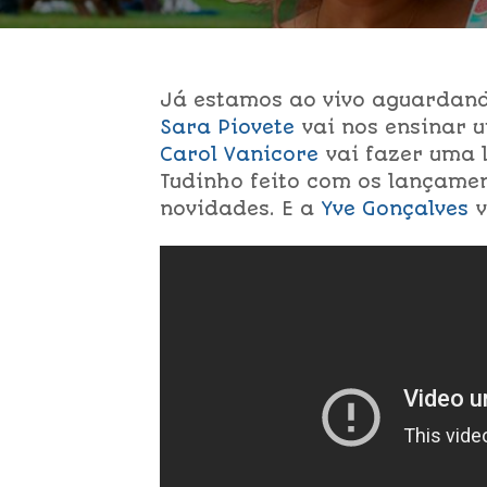
Já estamos ao vivo aguardando
Sara Piovete
vai nos ensinar u
Carol Vanicore
vai fazer uma 
Tudinho feito com os lançame
novidades. E a
Yve Gonçalves
v