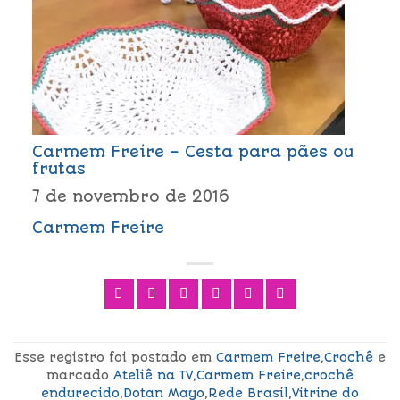
Carmem Freire – Cesta para pães ou
frutas
7 de novembro de 2016
Carmem Freire
Esse registro foi postado em
Carmem Freire
,
Crochê
e
marcado
Ateliê na TV
,
Carmem Freire
,
crochê
endurecido
,
Dotan Mayo
,
Rede Brasil
,
Vitrine do