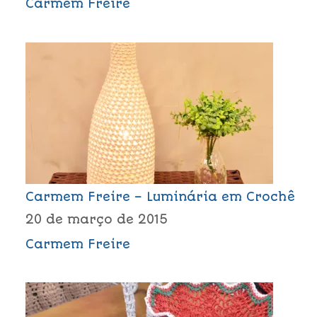
Carmem Freire
Carmem Freire – Luminária em Crochê
20 de março de 2015
Carmem Freire