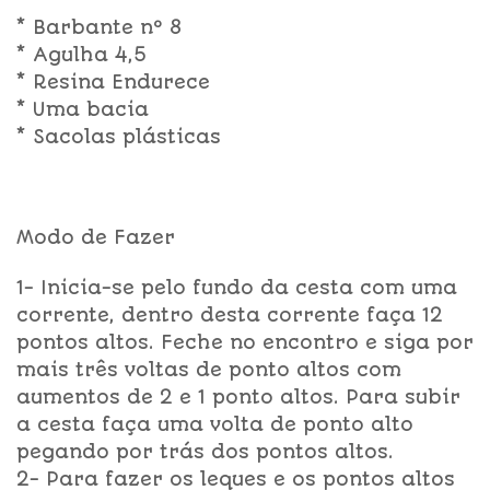
* Barbante nº 8
* Agulha 4,5
* Resina Endurece
* Uma bacia
* Sacolas plásticas
Modo de Fazer
1- Inicia-se pelo fundo da cesta com uma
corrente, dentro desta corrente faça 12
pontos altos. Feche no encontro e siga por
mais três voltas de ponto altos com
aumentos de 2 e 1 ponto altos. Para subir
a cesta faça uma volta de ponto alto
pegando por trás dos pontos altos.
2- Para fazer os leques e os pontos altos