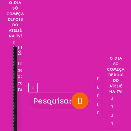
Skip
O DIA
SÓ
to
COMEÇA
content
DEPOIS
DO
ATELIÊ
NA TV!
INSCREVA-
SE!
O DIA
Inscreva-
SÓ
COMEÇA
se
DEPOIS
para
DO
receber
ATELIÊ
novidades!
NA TV!