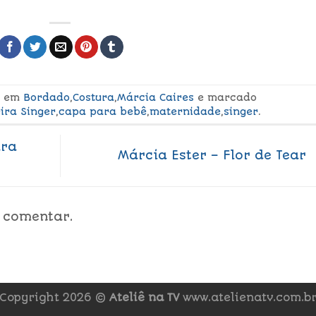
do em
Bordado
,
Costura
,
Márcia Caires
e marcado
ira Singer
,
capa para bebê
,
maternidade
,
singer
.
ara
Márcia Ester – Flor de Tear
 comentar.
Copyright 2026 ©
Ateliê na TV
www.atelienatv.com.b