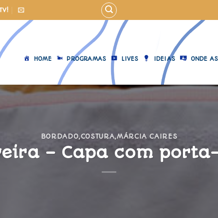
TV!
HOME
PROGRAMAS
LIVES
IDEIAS
ONDE AS
BORDADO
,
COSTURA
,
MÁRCIA CAIRES
veira – Capa com porta-