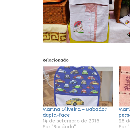
Relacionado
Marina Oliveira – Babador
Mari
dupla-face
pers
14 de setembro de 2016
28 d
Em "Bordado"
Em "