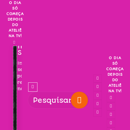
Skip
O DIA
SÓ
to
COMEÇA
content
DEPOIS
DO
ATELIÊ
NA TV!
INSCREVA-
SE!
O DIA
Inscreva-
SÓ
COMEÇA
se
DEPOIS
para
DO
receber
ATELIÊ
novidades!
NA TV!