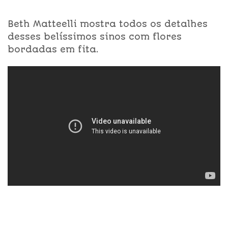
Beth Matteelli mostra todos os detalhes
desses belíssimos sinos com flores
bordadas em fita.