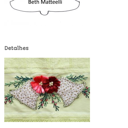
Detalhes