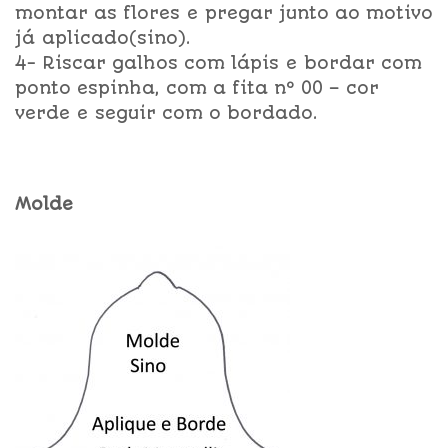
montar as flores e pregar junto ao motivo
já aplicado(sino).
4- Riscar galhos com lápis e bordar com
ponto espinha, com a fita nº 00 – cor
verde e seguir com o bordado.
Molde