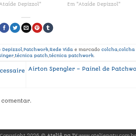
Ataíde Depizzol"
Em "Ataíde Depizzol"
e Depizzol
,
Patchwork
,
Rede Vida
e marcado
colcha
,
colcha
singer
,
técnica patch
,
técnica patchwork
.
Airton Spengler – Painel de Patchw
cessaire
 comentar.
Copyright 2026 ©
Ateliê na TV
www.atelienatv.com.b