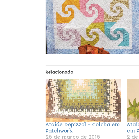
Relacionado
Ataíde Depizzol – Colcha em
Ataí
Patchwork
em P
26 de março de 2015
2 de