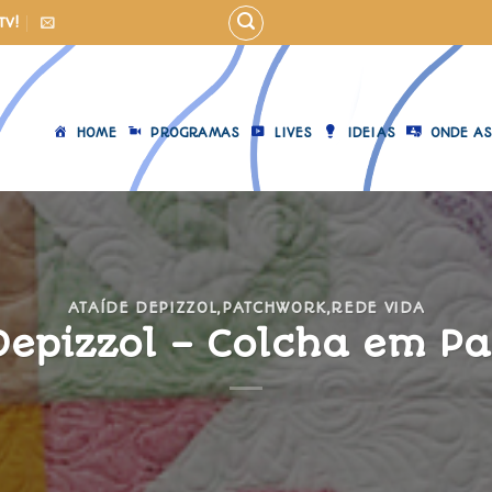
TV!
HOME
PROGRAMAS
LIVES
IDEIAS
ONDE AS
ATAÍDE DEPIZZOL
,
PATCHWORK
,
REDE VIDA
Depizzol – Colcha em P