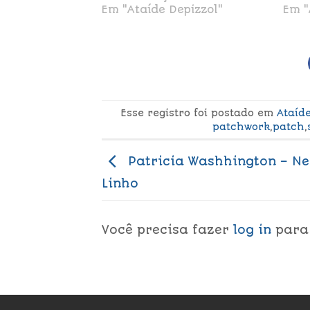
Em "Ataíde Depizzol"
Em "
Esse registro foi postado em
Ataíd
patchwork
,
patch
,
Patricia Washhington – Ne
Linho
Você precisa fazer
log in
para