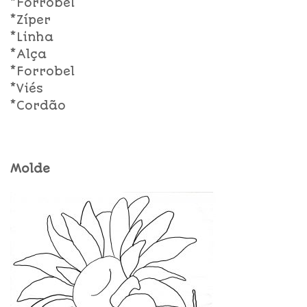
*Forrobel
*Zíper
*Linha
*Alça
*Forrobel
*Viés
*Cordão
Molde