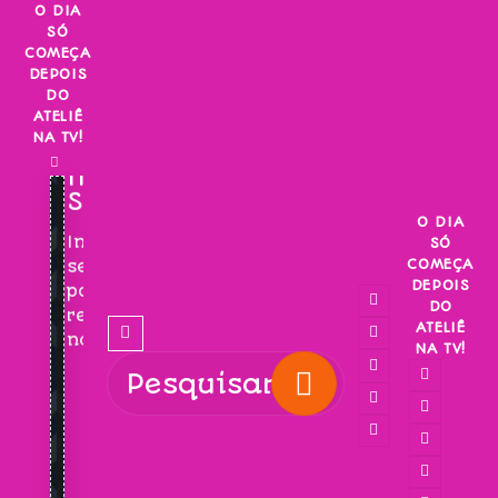
Skip
O DIA
SÓ
to
COMEÇA
content
DEPOIS
DO
ATELIÊ
NA TV!
INSCREVA-
SE!
O DIA
Inscreva-
SÓ
COMEÇA
se
DEPOIS
para
DO
receber
ATELIÊ
novidades!
NA TV!