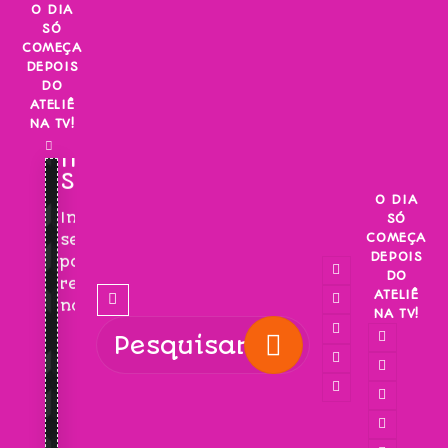
Skip
O DIA
SÓ
to
COMEÇA
content
DEPOIS
DO
ATELIÊ
NA TV!
INSCREVA-
SE!
O DIA
Inscreva-
SÓ
COMEÇA
se
DEPOIS
para
DO
receber
ATELIÊ
novidades!
NA TV!