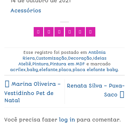
14 de outubro de 2021
Acessórios
Esse registro foi postado em
Antônia
Riera
,
Customização
,
Decoração
,
Ideias
Ateliê
,
Pintura
,
Pintura em MDF
e marcado
acrilex
,
baby
,
elefante
,
placa
,
placa elefante baby
.
Marina Oliveira –
Renata Silva – Puxa-
Vestidinho Pet de
Saco
Natal
Você precisa fazer
log in
para comentar.