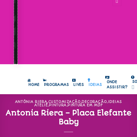
S
ONDE
HOME
PROGRAMAS
LIVES
IDEIAS
ASSISTIR?
ANTÔNIA RIERA
,
CUSTOMIZAÇÃO
,
DECORAÇÃO
,
IDEIAS
ATELIÊ
,
PINTURA
,
PINTURA EM MDF
Antonia Riera – Placa Elefante
Baby