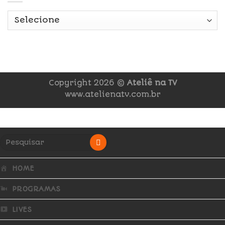
Copyright 2026 ©
Ateliê na TV
www.atelienatv.com.br
HOME
PROGRAMAS
LIVES