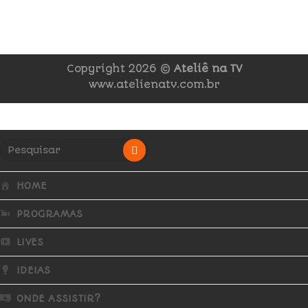
Copyright 2026 ©
Ateliê na TV
www.atelienatv.com.br
HOME
PROGRAMAS
LIVES
IDEIAS
ONDE ASSISTIR?