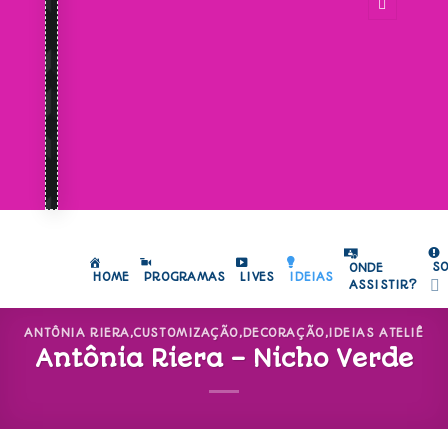
S
ONDE
HOME
PROGRAMAS
LIVES
IDEIAS
ASSISTIR?
ANTÔNIA RIERA
,
CUSTOMIZAÇÃO
,
DECORAÇÃO
,
IDEIAS ATELIÊ
Antônia Riera – Nicho Verde