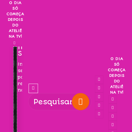
Skip
O DIA
SÓ
to
COMEÇA
content
DEPOIS
DO
ATELIÊ
NA TV!
INSCREVA-
SE!
O DIA
Inscreva-
SÓ
COMEÇA
se
DEPOIS
para
DO
receber
ATELIÊ
novidades!
NA TV!