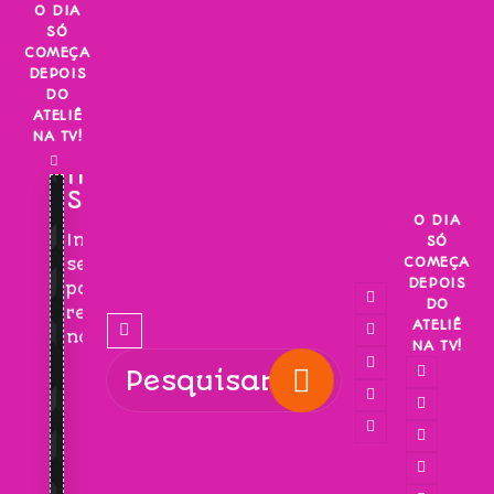
Skip
O DIA
SÓ
to
COMEÇA
content
DEPOIS
DO
ATELIÊ
NA TV!
INSCREVA-
SE!
O DIA
Inscreva-
SÓ
COMEÇA
se
DEPOIS
para
DO
receber
ATELIÊ
novidades!
NA TV!