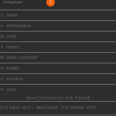
HOME
PROGRAMAS
LIVES
IDEIAS
ONDE ASSISTIR?
SOBRE
VIAGENS
LOJA
WooCommerce not Found
(11) 2501-0111 - WHATSAPP: (11) 99945-2797